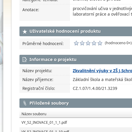
procvičování učiva v jednotliv
Anotace:
laboratorní práce a ověřovací 
Uživatelské hodnocení produktu
(hodnoceno 0×)
Průměrné hodnocení:
Informace o projektu
Název projektu:
Zkvalitnění výuky v ZŠ J.Schr
Název příjemce:
Základní škola a mateřská škola
Registrační číslo:
CZ.1.07/1.4.00/21.3239
Přiložené soubory
Název souboru
VY_52_INOVACE_01_1_1.pdf
VY_52_INOVACE_01_1_10.pdf