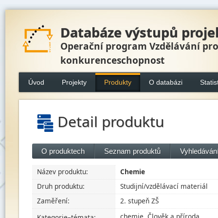
Databáze výstupů proje
Operační program Vzdělávání pr
konkurenceschopnost
Úvod
Projekty
Produkty
O databázi
Statis
Detail produktu
O produktech
Seznam produktů
Vyhledávání
Název produktu:
Chemie
Druh produktu:
Studijní/vzdělávací materiál
Zaměření:
2. stupeň ZŠ
chemie, Člověk a příroda
Kategorie–témata: