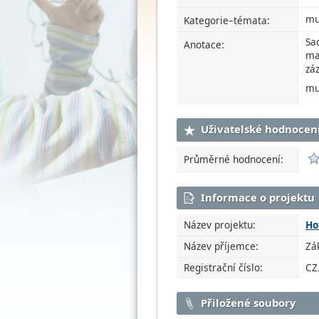
mu
Kategorie–témata:
Sa
Anotace:
ma
zá
mu
Uživatelské hodnocen
Průměrné hodnocení:
Informace o projektu
Název projektu:
Ho
Název příjemce:
Zá
Registrační číslo:
CZ
Přiložené soubory