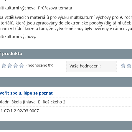
ltikulturní výchova, Průřezová témata
da vzdělávacích materiálů pro výuku multikulturní výchovy pro 9. ročn
teriálů, které jsou zpracovány do elektronické podoby (digitální učeb
znam v třídní knize o tom, že vytvořené sady byly ověřeny v rámci vy
ltikulturní výchovy.
í produktu
(hodnoceno 0×)
Vaše hodnocení:
vořit spolu, lépe se poznat
kladní škola Jihlava, E. Rošického 2
.1.07/1.2.02/03.0007