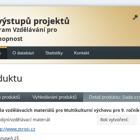
výstupů projektů
ram Vzdělávání pro
hopnost
y
O databázi
Statistiky
Kontakt
duktu
 produktů
Vyhledávání produktů
Detail produktu: Sada v
da vzdělávacích materiálů pro Multikulturní výchovu pro 9. ročník
udijní/vzdělávací materiál
Rok vytvoření:
tp://www.zsrosi.cz
 stupeň ZŠ