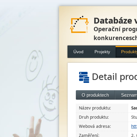
Databáze 
Operační prog
konkurencesc
Úvod
Projekty
Produkt
Detail pro
O produktech
Seznam
Název produktu:
Sa
Druh produktu:
St
Webová adresa:
ht
Zaměření:
2.