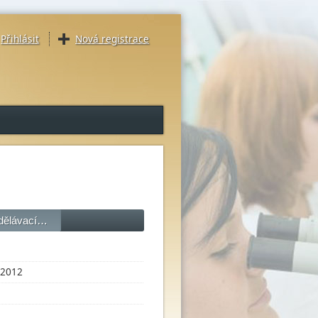
Přihlásit
Nová registrace
zdělávací…
2012