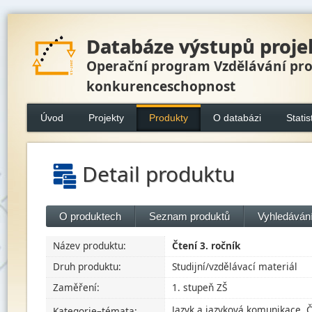
Databáze výstupů proje
Operační program Vzdělávání pr
konkurenceschopnost
Úvod
Projekty
Produkty
O databázi
Statis
Detail produktu
O produktech
Seznam produktů
Vyhledávání
Název produktu:
Čtení 3. ročník
Druh produktu:
Studijní/vzdělávací materiál
Zaměření:
1. stupeň ZŠ
Jazyk a jazyková komunikace, Č
Kategorie–témata: