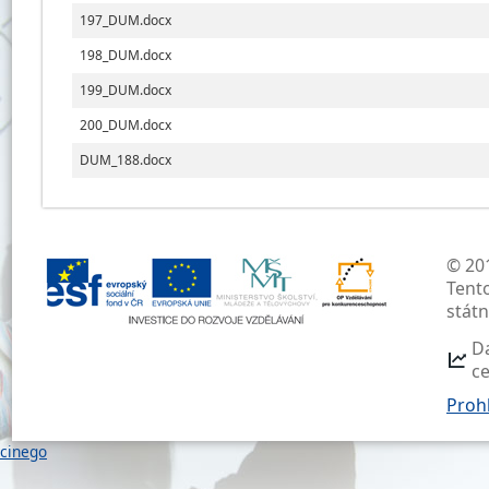
197_DUM.docx
198_DUM.docx
199_DUM.docx
200_DUM.docx
DUM_188.docx
© 201
Tent
stát
D
c
Prohl
cinego