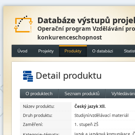
Databáze výstupů proje
Operační program Vzdělávání pr
konkurenceschopnost
Úvod
Projekty
Produkty
O databázi
Statis
Detail produktu
O produktech
Seznam produktů
Vyhledávání
Název produktu:
Český jazyk Xll.
Druh produktu:
Studijní/vzdělávací materiál
Zaměření:
1. stupeň ZŠ
Jazyk a jazyková komunikace, Č
Kategorie–témata: