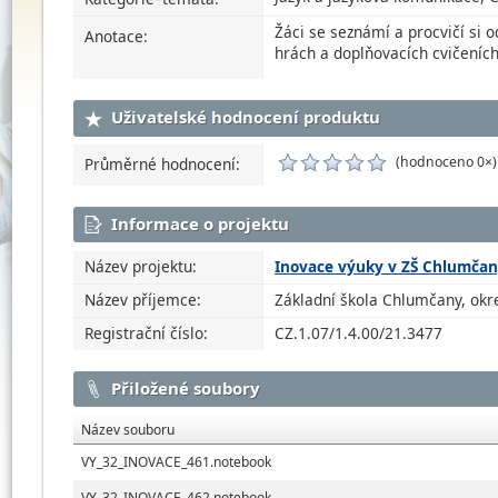
Žáci se seznámí a procvičí si o
Anotace:
hrách a doplňovacích cvičeních
Uživatelské hodnocení produktu
(hodnoceno 0×)
Průměrné hodnocení:
Informace o projektu
Název projektu:
Inovace výuky v ZŠ Chlumča
Název příjemce:
Základní škola Chlumčany, okre
Registrační číslo:
CZ.1.07/1.4.00/21.3477
Přiložené soubory
Název souboru
VY_32_INOVACE_461.notebook
VY_32_INOVACE_462.notebook