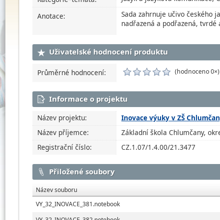
Sada zahrnuje učivo českého ja
Anotace:
nadřazená a podřazená, tvrdé 
Uživatelské hodnocení produktu
(hodnoceno 0×)
Průměrné hodnocení:
Informace o projektu
Název projektu:
Inovace výuky v ZŠ Chlumča
Název příjemce:
Základní škola Chlumčany, okre
Registrační číslo:
CZ.1.07/1.4.00/21.3477
Přiložené soubory
Název souboru
VY_32_INOVACE_381.notebook
VY_32_INOVACE_382.notebook