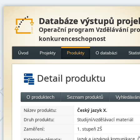
Databáze výstupů proje
Operační program Vzdělávání pr
konkurenceschopnost
Úvod
Projekty
Produkty
O databázi
Statis
Detail produktu
O produktech
Seznam produktů
Vyhledávání
Název produktu:
Český jazyk X.
Druh produktu:
Studijní/vzdělávací materiál
Zaměření:
1. stupeň ZŠ
Jazyk a jazyková komunikace, Č
Kategorie–témata: