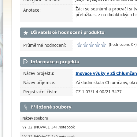
Žáci se seznámí a procvičí si t
Anotace:
přeložku s, z na didaktických 
Uživatelské hodnocení produktu
(hodnoceno 0×)
Průměrné hodnocení:
Informace o projektu
Název projektu:
Inovace výuky v ZŠ Chlumča
Název příjemce:
Základní škola Chlumčany, okre
Registrační číslo:
CZ.1.07/1.4.00/21.3477
Přiložené soubory
Název souboru
VY_32_INOVACE_341.notebook
VY_32_INOVACE_342.notebook