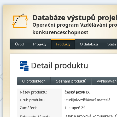
Databáze výstupů proje
Operační program Vzdělávání pr
konkurenceschopnost
Úvod
Projekty
Produkty
O databázi
Statis
Detail produktu
O produktech
Seznam produktů
Vyhledávání
Název produktu:
Český jazyk lX.
Druh produktu:
Studijní/vzdělávací materiál
Zaměření:
1. stupeň ZŠ
Jazyk a jazyková komunikace, Č
Kategorie–témata: