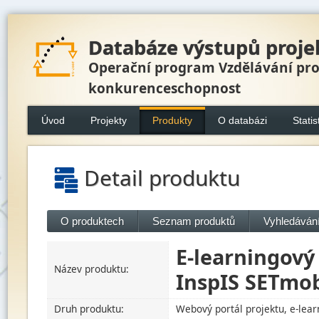
Databáze výstupů proje
Operační program Vzdělávání pr
konkurenceschopnost
Úvod
Projekty
Produkty
O databázi
Statis
Detail produktu
O produktech
Seznam produktů
Vyhledávání
E-learningový
Název produktu:
InspIS SETmob
Druh produktu:
Webový portál projektu, e-lear