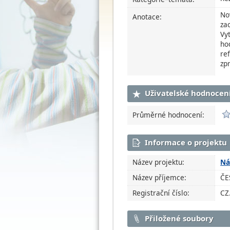
No
Anotace:
za
Vy
ho
re
zp
Uživatelské hodnocen
Průměrné hodnocení:
Informace o projektu
Název projektu:
Ná
Název příjemce:
ČE
Registrační číslo:
CZ
Přiložené soubory