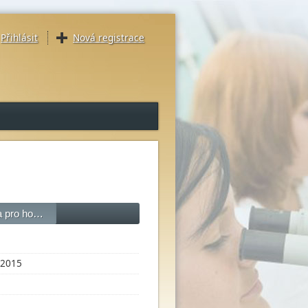
Přihlásit
Nová registrace
ka pro ho…
2015