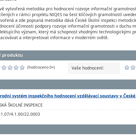
vě vytvořená metodika pro hodnocení rozvoje informační gramotnosti
cílených v rámci projektu NIQES na šest klíčových gramotností uvede
tvořená a zde popsaná metodika dává České školní inspekci metodick
dnocení účinnosti podpory rozvoje informační gramotnosti v duchu 
flektujícího význam, který má schopnost vhodnými technologickými pr
racovávat a interpretovat informace v moderním světě.
í produktu
(hodnoceno 0×)
Vaše hodnocení:
rodní systém inspekčního hodnocení vzdělávací soustavy v České
SKÁ ŠKOLNÍ INSPEKCE
.1.07/4.1.00/22.0003