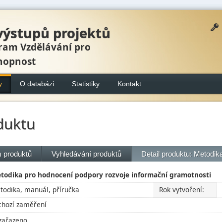
výstupů projektů
ram Vzdělávání pro
hopnost
y
O databázi
Statistiky
Kontakt
duktu
 produktů
Vyhledávání produktů
Detail produktu: Metodi
todika pro hodnocení podpory rozvoje informační gramotnosti
todika, manuál, příručka
Rok vytvoření:
chozí zaměření
zařazeno