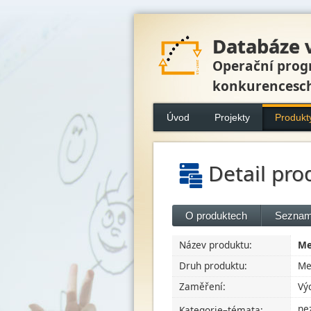
Databáze 
Operační prog
konkurencesc
Úvod
Projekty
Produkt
Detail pro
O produktech
Seznam
Název produktu:
Me
Druh produktu:
Me
Zaměření:
Vý
ne
Kategorie–témata: