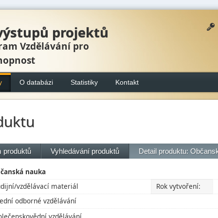
výstupů projektů
ram Vzdělávání pro
hopnost
y
O databázi
Statistiky
Kontakt
duktu
 produktů
Vyhledávání produktů
Detail produktu: Občans
čanská nauka
udijní/vzdělávací materiál
Rok vytvoření:
řední odborné vzdělávání
olečenskovědní vzdělávání