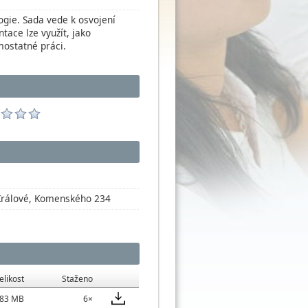
ogie. Sada vede k osvojení
ntace lze využít, jako
mostatné práci.
 Králové, Komenského 234
elikost
Staženo
,83 MB
6×