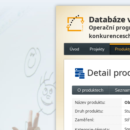
Databáze 
Operační prog
konkurencesc
Úvod
Projekty
Produkt
Detail pro
O produktech
Seznam
Název produktu:
Ob
Druh produktu:
St
Zaměření:
St
Sp
Kategorie–témata: