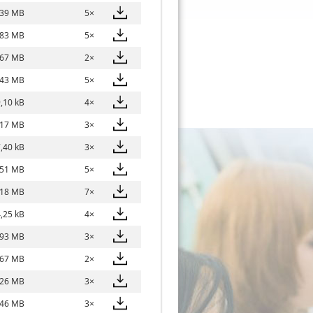
,39 MB
5×
,83 MB
5×
,67 MB
2×
,43 MB
5×
,10 kB
4×
,17 MB
3×
,40 kB
3×
,51 MB
5×
,18 MB
7×
,25 kB
4×
,93 MB
3×
,67 MB
2×
,26 MB
3×
,46 MB
3×