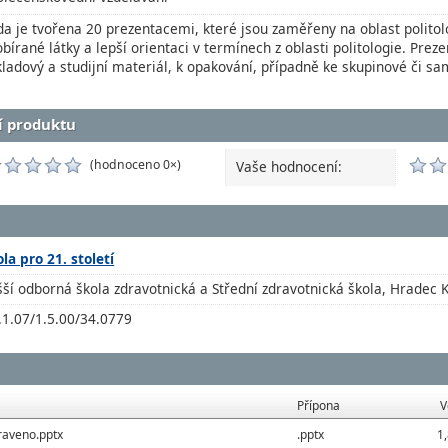
da je tvořena 20 prezentacemi, které jsou zaměřeny na oblast politol
bírané látky a lepší orientaci v termínech z oblasti politologie. Preze
kladový a studijní materiál, k opakování, případně ke skupinové či sa
í produktu
(hodnoceno 0×)
Vaše hodnocení:
ola pro 21. století
šší odborná škola zdravotnická a Střední zdravotnická škola, Hradec
.1.07/1.5.00/34.0779
Přípona
V
aveno.pptx
.pptx
1