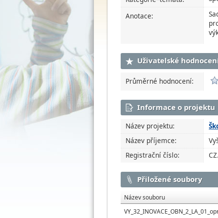
Sa
Anotace:
pro
vý
Uživatelské hodnocen
Průměrné hodnocení:
Informace o projektu
Název projektu:
Šk
Název příjemce:
Vy
Registrační číslo:
CZ
Přiložené soubory
Název souboru
VY_32_INOVACE_OBN_2_LA_01_opr