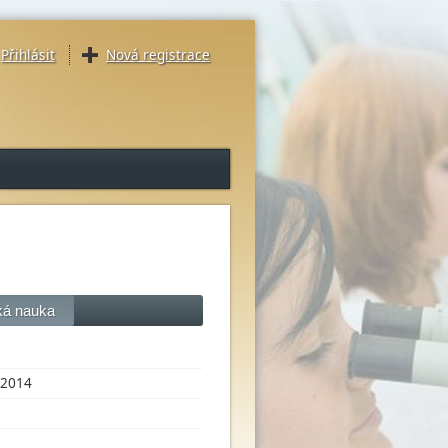
Přihlásit
Nová registrace
ká nauka
2014