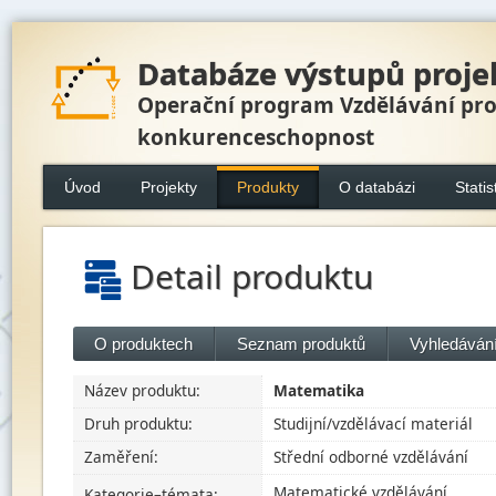
Databáze výstupů proje
Operační program Vzdělávání pr
konkurenceschopnost
Úvod
Projekty
Produkty
O databázi
Statis
Detail produktu
O produktech
Seznam produktů
Vyhledávání
Název produktu:
Matematika
Druh produktu:
Studijní/vzdělávací materiál
Zaměření:
Střední odborné vzdělávání
Matematické vzdělávání
Kategorie–témata: