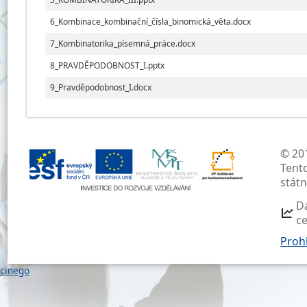
6_Kombinace_kombinační_čísla_binomická_věta.docx
7_Kombinatorika_písemná_práce.docx
8_PRAVDĚPODOBNOST_I.pptx
9_Pravděpodobnost_I.docx
© 201
Tent
stát
D
c
Prohl
cinego