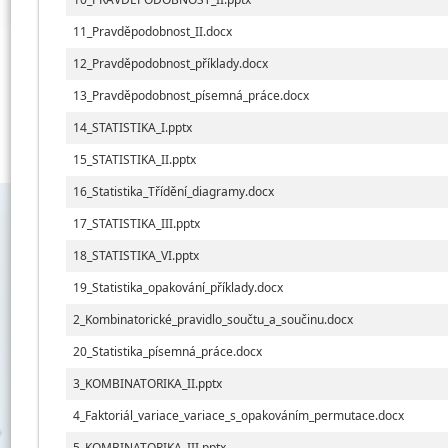
11_Pravděpodobnost_II.docx
12_Pravděpodobnost_příklady.docx
13_Pravděpodobnost_písemná_práce.docx
14_STATISTIKA_I.pptx
15_STATISTIKA_II.pptx
16_Statistika_Třídění_diagramy.docx
17_STATISTIKA_III.pptx
18_STATISTIKA_VI.pptx
19_Statistika_opakování_příklady.docx
2_Kombinatorické_pravidlo_součtu_a_součinu.docx
20_Statistika_písemná_práce.docx
3_KOMBINATORIKA_II.pptx
4_Faktoriál_variace_variace_s_opakováním_permutace.docx
5_KOMBINATORIKA_III.pptx