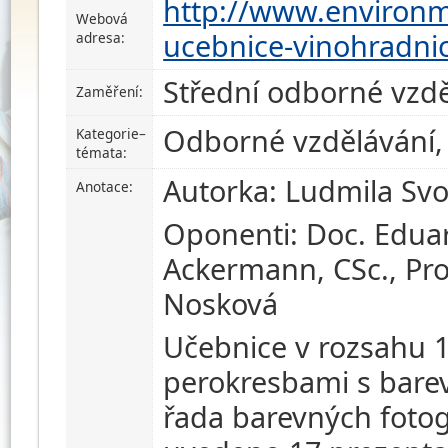
http://www.environme
Webová
ucebnice-vinohradnic
adresa:
Střední odborné vzdě
Zaměření:
Odborné vzdělávání, 
Kategorie–
témata:
Autorka: Ludmila Sv
Anotace:
Oponenti: Doc. Eduar
Ackermann, CSc., Prof
Nosková
Učebnice v rozsahu 1
perokresbami s barev
řada barevných fotogr