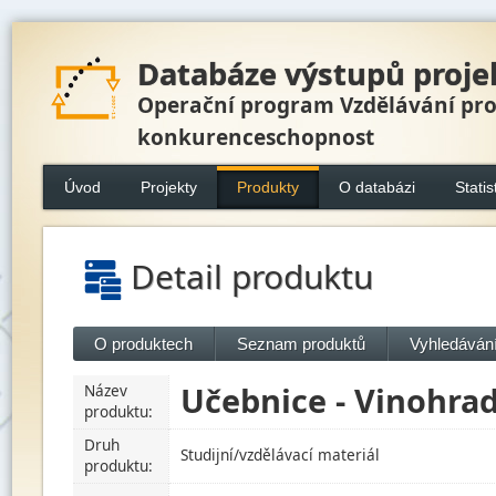
Databáze výstupů proje
Operační program Vzdělávání pr
konkurenceschopnost
Úvod
Projekty
Produkty
O databázi
Statis
Detail produktu
O produktech
Seznam produktů
Vyhledávání
Učebnice - Vinohrad
Název
produktu:
Druh
Studijní/vzdělávací materiál
produktu: