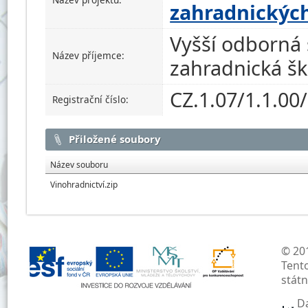
zahradnickýc
Vyšší odborná 
Název příjemce:
zahradnická šk
CZ.1.07/1.1.00
Registrační číslo:
Přiložené soubory
Název souboru
Vinohradnictví.zip
© 201
Tent
stát
D