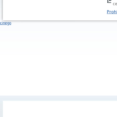
c
Prohl
cinego