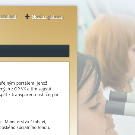
Přihlásit
Nová registrace
eřejným portálem, jehož
ných z OP VK a tím zajistit
ispět k transparentnosti čerpání
 Ministerstva školství,
opského sociálního fondu,