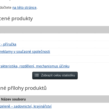
 dočtete
na této stránce
.
cené produkty
 - příručka
 reklamy v současné společnosti
rakteristika, rozdělení, mechanismus účinku
Zobrazit celou statistiku
ané přílohy produktů
/ Název souboru
zeleně – sadovnictví, krajinářství