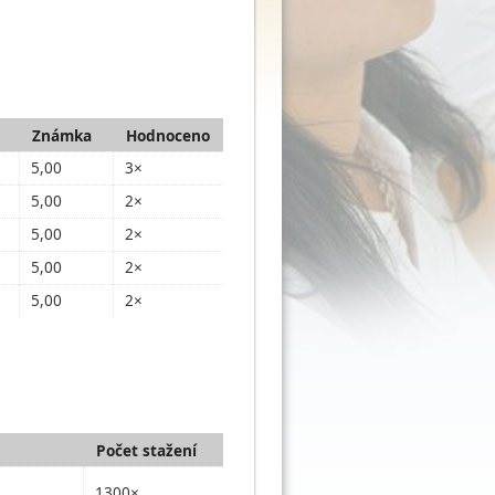
Známka
Hodnoceno
5,00
3×
5,00
2×
5,00
2×
5,00
2×
5,00
2×
Počet stažení
1300×