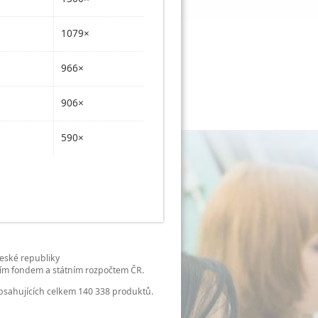
1079×
966×
906×
590×
České republiky
ním fondem a státním rozpočtem ČR.
bsahujících celkem 140 338 produktů.