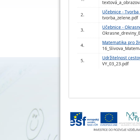
textová_a_obrazov
Učebnice - Tvorba 
2.
tvorba_zelene.pdf
Učebnice - Okrasn
3.
Okrasne_dreviny_
Matematika pro ži
4.
16_Slivova_Matema
Udržitelnost cesto
5.
VY_03_23.pdf