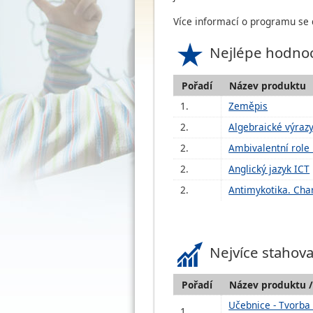
Více informací o programu se
Nejlépe hodno
Pořadí
Název produktu
1.
Zeměpis
2.
Algebraické výrazy
2.
Ambivalentní role
2.
Anglický jazyk ICT
2.
Antimykotika. Cha
Nejvíce stahov
Pořadí
Název produktu 
Učebnice - Tvorba 
1.