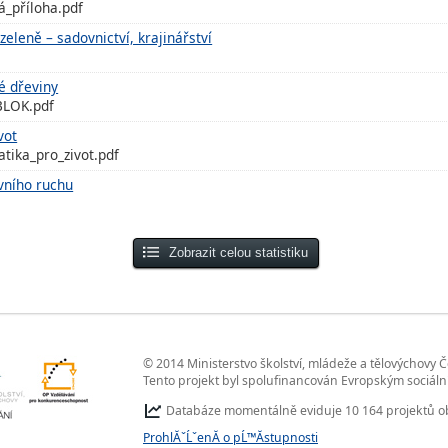
á_příloha.pdf
zeleně – sadovnictví, krajinářství
é dřeviny
BLOK.pdf
vot
tika_pro_zivot.pdf
vního ruchu
Zobrazit celou statistiku
© 2014 Ministerstvo školství, mládeže a tělovýchovy 
Tento projekt byl spolufinancován Evropským sociál
Databáze momentálně eviduje 10 164 projektů o
ProhlĂˇĹˇenĂ­ o pĹ™Ă­stupnosti