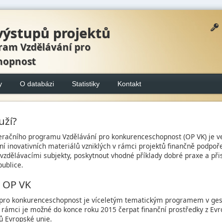
výstupů projektů
ram Vzdělávání pro
hopnost
y
O databázi
Statistiky
Kontakt
uží?
eračního programu Vzdělávání pro konkurenceschopnost (OP VK) je v
í inovativních materiálů vzniklých v rámci projektů finančně podpoře
íč vzdělávacími subjekty, poskytnout vhodné příklady dobré praxe a př
publice.
o OP VK
pro konkurenceschopnost je víceletým tematickým programem v gesci
ž rámci je možné do konce roku 2015 čerpat finanční prostředky z Evr
ů Evropské unie.