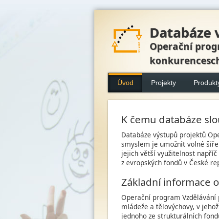
Databáze 
Operační prog
konkurencesc
Úvod
Projekty
Produkt
K čemu databáze slo
Databáze výstupů projektů Op
smyslem je umožnit volné šířen
jejich větší využitelnost např
z evropských fondů v České re
Základní informace 
Operační program Vzdělávání 
mládeže a tělovýchovy, v jeho
jednoho ze strukturálních fond